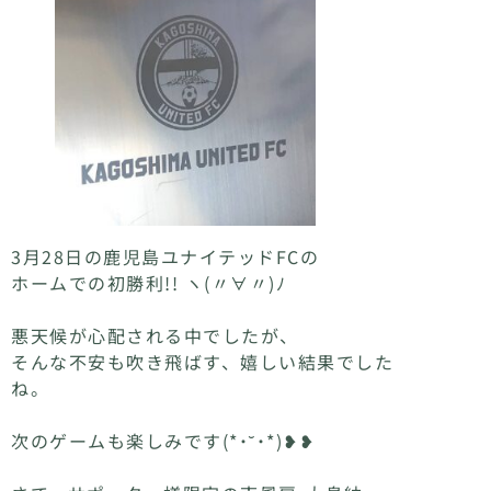
3月28日の鹿児島ユナイテッドFCの
ホームでの初勝利!! ヽ(〃∀〃)ﾉ
悪天候が心配される中でしたが、
そんな不安も吹き飛ばす、嬉しい結果でした
ね。
次のゲームも楽しみです(*˙˘˙*)❥❥